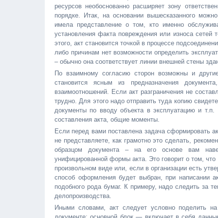
ресурсов необоснованно расширяет зону ответствен
порядке. Итак, на основании вышесказанного можно
имела представление о том, кто именно обслужив
установления факта повреждения или износа сетей т
этого, акт становится точкой в процессе подсоединен
либо причинам нет возможности определить эксплуат
– обычно она соответствует линии внешней стены зда
По взаимному согласию сторон возможны и другие
становится ясным из предназначения документ
взаимоотношений. Если акт разграничения не состав
трудно. Для этого надо отправить туда копию свидет
документы по вводу объекта в эксплуатацию и т.п.
составления акта, общие моменты.
Если перед вами поставлена задача сформировать ак
не представляете, как грамотно это сделать, реком
образцом документа – на его основе вам наве
унифицированной формы акта. Это говорит о том, чт
произвольном виде или, если в организации есть утве
способ оформления будет выбран, при написании а
подобного рода бумаг. К примеру, надо следить за т
делопроизводства.
Иными словами, акт следует условно поделить на
документе; основной блок — включает в себя данные