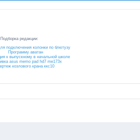
Подборка редакции:
ля подключения колонки по блютузу
Программу аватан
ция к выпускному в начальной школе
ивка asus memo pad hd7 me173x
ертеж козлового крана ккс10