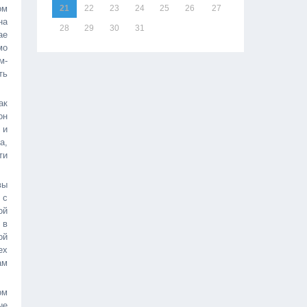
ом
21
22
23
24
25
26
27
на
28
29
30
31
ае
мо
м-
ть
ак
он
 и
а,
ти
вы
 с
ой
 в
ой
ех
ам
ом
ые