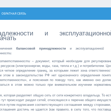
ОБРАТНАЯ СВЯЗЬ
длежности и эксплуатационно
качать
аничения
балансовой принадлежности
и
эксплуатационной
нности
.
й ответственности
– документ, который необходим для регулирован
сурсов (электроэнергии, воды, газа, тепла и т.д.) и потребителем. Це
ся четкое определение границ, за которыми лежит зона ответственнос
и этом в законодательстве РФ нет однозначного определения понят
тветственности
», и пояснения по поводу того, как именно оно долж
браться в этом можно только при внимательном изучении нормативн
, которая разделяет общую сеть от сети конкретного владельца. То ест
о тут происходит раздел сетей, относящихся к перечню общего имущест
ится путем подписания соответствующего соглашения между сторонами,
оглашения достичь не удается (как правило, в силу того, что поставщ