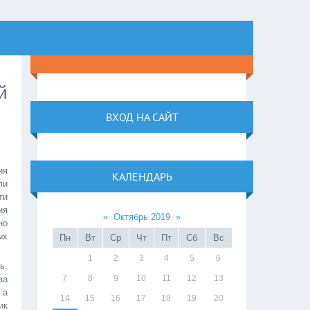
й
ВХОД НА САЙТ
ия
КАЛЕНДАРЬ
ли
ти
ия
«
Октябрь 2019
»
но
ых
Пн
Вт
Ср
Чт
Пт
Сб
Вс
1
2
3
4
5
6
ь,
7
8
9
10
11
12
13
ва
 а
14
15
16
17
18
19
20
ик