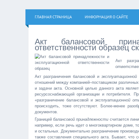
ГЛАВНАЯ СТРАНИЦА
ИНФОРМАЦИЯ О САЙТЕ
Акт балансовой прина
ответственности образец с
Акт разгр
ответстве
Акт разграничения балансовой и
эксплуатационно
отношений между компанией–поставщиком различных ре
и задачи акта. Основной целью данного акта являет
ресурсоснабжающей организации и потребителя. Пр
«разграничение балансовой и
эксплуатационной о
происходить, тоже отсутствуют. Более-менее разо
документов.
Границей
балансовой принадлежности
считается линия
например, если речь идет о многоквартирном доме, т
и остальных. Документально разграничение производ
также составления специального акта. Бывает, что с