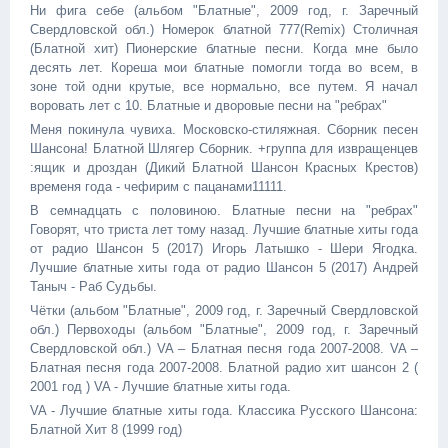
Ни фига себе (альбом "Блатные", 2009 год, г. Заречный
Свердловской обл.) Номерок блатной 777(Remix) Столичная
(Блатной хит) Пионерские блатные песни. Когда мне было
десять лет. Кореша мои блатные помогли тогда во всем, в
зоне той одни крутые, все нормально, все путем. Я начал
воровать лет с 10. Блатные и дворовые песни на "ребрах"
Меня покинула чувиха. Московско-стиляжная. Сборник песен
Шансона! Блатной Шлягер Сборник. +группа для извращенцев
:ящик и дроздан (Дикий Блатной Шансон Красных Крестов)
временя года - чефирим с пацанами11111.
В семнадцать с половиною. Блатные песни на "ребрах"
Говорят, что триста лет тому назад. Лучшие блатные хиты года
от радио Шансон 5 (2017) Игорь Латышко - Шери Ягодка.
Лучшие блатные хиты года от радио Шансон 5 (2017) Андрей
Таныч - Раб Судьбы.
Чётки (альбом "Блатные", 2009 год, г. Заречный Свердловской
обл.) Первоходы (альбом "Блатные", 2009 год, г. Заречный
Свердловской обл.) VA – Блатная песня года 2007-2008. VA –
Блатная песня года 2007-2008. Блатной радио хит шансон 2 (
2001 год ) VA - Лучшие блатные хиты года.
VA - Лучшие блатные хиты года. Классика Русского Шансона:
Блатной Хит 8 (1999 год)