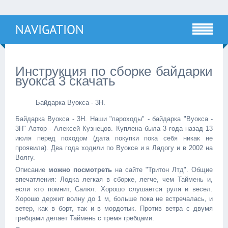
NAVIGATION
Инструкция по сборке байдарки
вуокса 3 скачать
Байдарка Вуокса - 3Н.
Байдарка Вуокса - 3Н. Наши "пароходы" - байдарка "Вуокса -
3Н" Автор - Алексей Кузнецов. Куплена была 3 года назад 13
июля перед походом (дата покупки пока себя никак не
проявила). Два года ходили по Вуоксе и в Ладогу и в 2002 на
Волгу.
Описание
можно посмотреть
на сайте "Тритон Лтд". Общие
впечатления: Лодка легкая в сборке, легче, чем Таймень и,
если кто помнит, Салют. Хорошо слушается руля и весел.
Хорошо держит волну до 1 м, больше пока не встречалась, и
ветер, как в борт, так и в мордотык. Против ветра с двумя
гребцами делает Таймень с тремя гребцами.