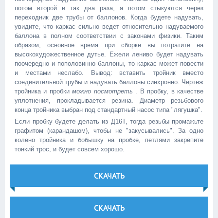
потом второй и так два раза, а потом стыкуются через
переходник две трубы от баллонов. Когда будете надувать,
увидите, что каркас сильно ведет относительно надуваемого
баллона в полном соответствии с законами физики. Таким
образом, основное время при сборке вы потратите на
высокохудожественное дутье. Ежели лениво будет надувать
поочередно и пополовинно баллоны, то каркас может повести
и местами неслабо. Вывод: вставить тройник вместо
соединительной трубы и надувать баллоны синхронно. Чертеж
тройника и пробки
можно посмотреть
. В пробку, в качестве
уплотнения, прокладывается резина. Диаметр резьбового
конца тройника выбран под стандартный насос типа "лягушка".
Если пробку будете делать из Д16Т, тогда резьбы промажьте
графитом (карандашом), чтобы не "закусывались". За одно
колено тройника и бобышку на пробке, петлями закрепите
тонкий трос, и будет совсем хорошо.
СКАЧАТЬ
СКАЧАТЬ