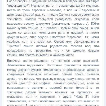
После сборки и надувания баллонов в поперечнике выглядит
"плоскодонкой". Несмотря на то, что заявлена как 3-х местная,
места на троих взрослых маловато, а вот на 2 взрослых и
детеныша в самый раз, хотя после Салюта первое время было
тесновато. Шмотки требуется укладывать аккуратно, если
накрывать сверху фартуком (рекомендую накрывать). Юбки
можно купить там же, в "Тритоне". Первый свой поход на ней
ходил со штатным комплектом руля и педалей, а потом
докупил бимс, снял педали и поставил "стремена", т.к. ногам
удобнее, хотя это кому как. Сервисному обслуживанию в
"Тритоне"
можно только
радоваться. Меняют все, что
понадобится, но проверяйте, что и как сделано, бывали
случаи, что просто забывали о какой-то части.
Впрочем, все исправляется тут же безо всяких нареканий.
Замеченные недостатки: Постоянно трескаются перемычки
между двумя трубами кильсонов в пластмассовых деталях
соединения тройников кильсонов, причем обоих. Сначала
думал, что потому, что груженую лодку тащу к воде, но нет, и
пустая дает тот же эффект. Элемент слабый, но, если не
ввязываться в экстрим с высотой волны более 1 м, то
треснутые детали никакого влияния на прочность не
оказывают, хотя и неприятно. У друга "Нева 3", тоже
тритоновская, а такой проблемы нет, вероятно, это зависит от
веса лодки. Буду думать о том, чтобы вместо пластмассовых