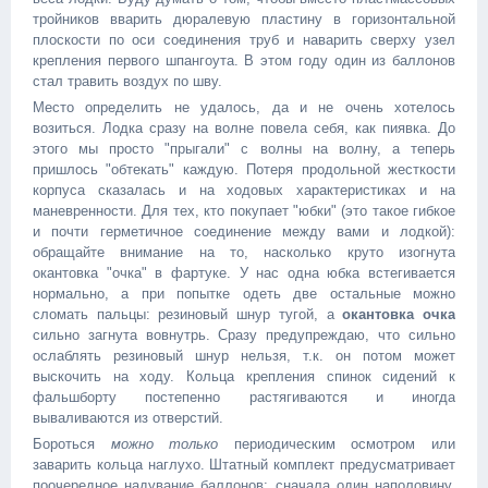
тройников вварить дюралевую пластину в горизонтальной
плоскости по оси соединения труб и наварить сверху узел
крепления первого шпангоута. В этом году один из баллонов
стал травить воздух по шву.
Место определить не удалось, да и не очень хотелось
возиться. Лодка сразу на волне повела себя, как пиявка. До
этого мы просто "прыгали" с волны на волну, а теперь
пришлось "обтекать" каждую. Потеря продольной жесткости
корпуса сказалась и на ходовых характеристиках и на
маневренности. Для тех, кто покупает "юбки" (это такое гибкое
и почти герметичное соединение между вами и лодкой):
обращайте внимание на то, насколько круто изогнута
окантовка "очка" в фартуке. У нас одна юбка встегивается
нормально, а при попытке одеть две остальные можно
сломать пальцы: резиновый шнур тугой, а
окантовка очка
сильно загнута вовнутрь. Сразу предупреждаю, что сильно
ослаблять резиновый шнур нельзя, т.к. он потом может
выскочить на ходу. Кольца крепления спинок сидений к
фальшборту постепенно растягиваются и иногда
вываливаются из отверстий.
Бороться
можно только
периодическим осмотром или
заварить кольца наглухо. Штатный комплект предусматривает
поочередное надувание баллонов: сначала один наполовину,