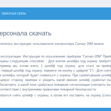
ОБРАТНАЯ СВЯЗЬ
персонала скачать
спечатать инструкцию пользователя контроллера Сигнал 20М можно
 эксплуатации: Инструкция по пользованию прибором “Сигнал-20М” Приб
охраны следующим способом: - Для взятия шлейфа под охрану требует
пример мы хотим взять 1 шлейф под охрану: для этого на прибо
 первый шлейф под охрану, нажмите на кнопку с цифрой “1”) - Для снят
 шлейфа, который будет сниматься с охраны. При срабатывании шлей
ицевую сторону прибора и увидеть какой именно шлейф сработал (н
Посмотреть в какой зоне сработала пожарная сигнализация (смотреть зо
соответствии с внутренними правилами пожарной безопасности.
буется снять шлейф с охраны, а затем его поставить на охрану (спос