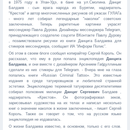
в 1975 году в Улан-Удэ, в бане на ул.Смолина. Данциг
Балдаев - сын врага народа из Бурятии, надзиратель
"Крестов" и автор многочисленных рисунков об ужасах ГУЛАГа
- много лет собирал легендарные "наколки" советских
заключенных. Теперь раритетные картинки украсят
мессенджер Павла Дурова. Дизайнеры мессенджера Telegram,
принадлежащего создателю соцсети ВКонтакте Павлу Дурову
, позаимствовали рисунки из книги Данцига Балдаева для
стикеров мессенджера, сообщает ИА “Информ Полис”.
Об этом в своем блоге сообщил копирайтер Сергей Король. Он
рассказал, что ему в руки попала энциклопедия
Данцига
Балдаева
, и они вместе с дизайнером Арсением Габдуллиным
сделали из них стикеры для Telegram. - Вчера мне на глаза
попались книги «Russian Criminal Tattoo». Это известные
издания в среде татуировщиков и любителей странной
эстетики. Энциклопедию тюремной татуировки десятилетиями
собирал полковник милиции
Данциг Сергеевич
Балдаев ,
надзиратель «Крестов». Он фотографировал зеков,
зарисовывал художества на их телах и написал несколько
книг о значении наколок в жизни заключенных, - пишет Сергей
Король. Также он говорит о том, что на русском языке
энциклопедия не издавалась.
О жизни Балдаева известно, в основном, только с его слов.