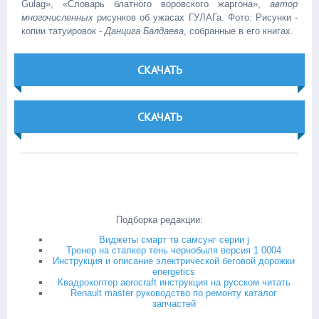
Gulag», «Словарь блатного воровского жаргона»,
автор
многочисленных
рисунков об ужасах ГУЛАГа. Фото: Рисунки -
копии татуировок -
Данцига Балдаева
, собранные в его книгах.
СКАЧАТЬ
СКАЧАТЬ
Подборка редакции:
Виджеты смарт тв самсунг серии j
Тренер на сталкер тень чернобыля версия 1 0004
Инструкция и описание электрической беговой дорожки
energetics
Квадрокоптер aerocraft инструкция на русском читать
Renault master руководство по ремонту каталог
запчастей