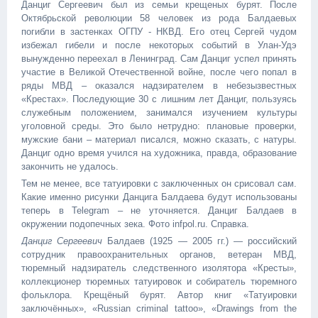
Данциг Сергеевич был из семьи крещеных бурят. После
Октябрьской революции 58 человек из рода Балдаевых
погибли в застенках ОГПУ - НКВД. Его отец Сергей чудом
избежал гибели и после некоторых событий в Улан-Удэ
вынужденно переехал в Ленинград. Сам Данциг успел принять
участие в Великой Отечественной войне, после чего попал в
ряды МВД – оказался надзирателем в небезызвестных
«Крестах». Последующие 30 с лишним лет Данциг, пользуясь
служебным положением, занимался изучением культуры
уголовной среды. Это было нетрудно: плановые проверки,
мужские бани – материал писался, можно сказать, с натуры.
Данциг одно время учился на художника, правда, образование
закончить не удалось.
Тем не менее, все татуировки с заключенных он срисовал сам.
Какие именно рисунки Данцига Балдаева будут использованы
теперь в Telegram – не уточняется. Данциг Балдаев в
окружении подопечных зека. Фото infpol.ru. Справка.
Данциг Сергеевич
Балдаев (1925 — 2005 гг.) — российский
сотрудник правоохранительных органов, ветеран МВД,
тюремный надзиратель следственного изолятора «Кресты»,
коллекционер тюремных татуировок и собиратель тюремного
фольклора. Крещёный бурят. Автор книг «Татуировки
заключённых», «Russian criminal tattoo», «Drawings from the