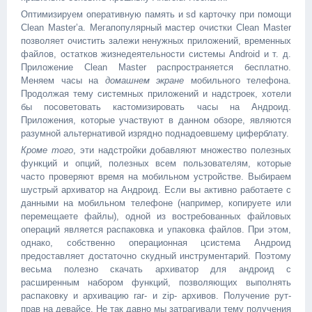
Оптимизируем оперативную память и sd карточку при помощи
Clean Master’а. Мегапопулярный мастер очистки Clean Master
позволяет очистить залежи ненужных приложений, временных
файлов, остатков жизнедеятельности системы Android и т. д.
Приложение Clean Master распространяется бесплатно.
Меняем часы на
домашнем экране
мобильного телефона.
Продолжая тему системных приложений и надстроек, хотели
бы посоветовать кастомизировать часы на Андроид.
Приложения, которые участвуют в данном обзоре, являются
разумной альтернативой изрядно поднадоевшему циферблату.
Кроме того
, эти надстройки добавляют множество полезных
функций и опций, полезных всем пользователям, которые
часто проверяют время на мобильном устройстве. Выбираем
шустрый архиватор на Андроид. Если вы активно работаете с
данными на мобильном телефоне (например, копируете или
перемещаете файлы), одной из востребованных файловых
операций является распаковка и упаковка файлов. При этом,
однако, собственно операционная цсистема Андроид
предоставляет достаточно скудный инструментарий. Поэтому
весьма полезно скачать архиватор для андроид с
расширенным набором функций, позволяющих выполнять
распаковку и архивацию rar- и zip- архивов. Получение рут-
прав на девайсе. Не так давно мы затрагивали тему получения