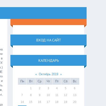
ВХОД НА САЙТ
на
ле
 в
КАЛЕНДАРЬ
ЫХ
.)
НЕ
«
Октябрь 2019
»
то
 и
Пн
Вт
Ср
Чт
Пт
Сб
Вс
ть
1
2
3
4
5
6
о
,
ы,
7
8
9
10
11
12
13
14
15
16
17
18
19
20
да