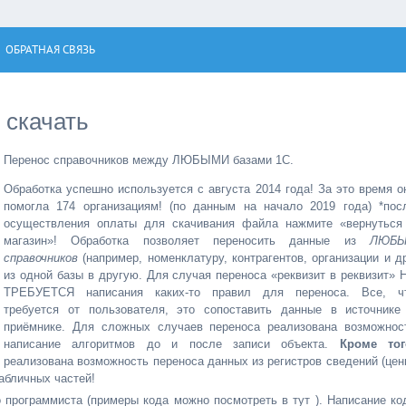
ОБРАТНАЯ СВЯЗЬ
 скачать
Перенос справочников между ЛЮБЫМИ базами 1С.
Обработка успешно используется с августа 2014 года! За это время о
помогла 174 организациям! (по данным на начало 2019 года) *пос
осуществления оплаты для скачивания файла нажмите «вернуться
магазин»! Обработка позволяет переносить данные из
ЛЮБ
справочников
(например, номенклатуру, контрагентов, организации и др
из одной базы в другую. Для случая переноса «реквизит в реквизит» 
ТРЕБУЕТСЯ написания каких-то правил для переноса. Все, ч
требуется от пользователя, это сопоставить данные в источнике
приёмнике. Для сложных случаев переноса реализована возможнос
написание алгоритмов до и после записи объекта.
Кроме тог
реализована возможность переноса данных из регистров сведений (цен
абличных частей!
программиста (примеры кода можно посмотреть в тут ). Написание ко