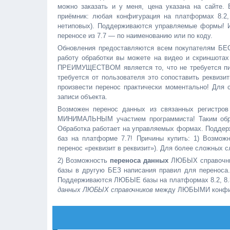
можно заказать и у меня, цена указана на сайте. Б
приёмник: любая конфигурация на платформах 8.2,
нетиповых). Поддерживаются управляемые формы! И
переносе из 7.7 — по наименованию или по коду.
Обновления предоставляются всем покупателям БЕС
работу обработки вы можете на видео и скриншота
ПРЕИМУЩЕСТВОМ является то, что не требуется пис
требуется от пользователя это сопоставить реквизи
произвести перенос практически моментально! Для 
записи объекта.
Возможен перенос данных из связанных регистров
МИНИМАЛЬНЫМ участием программиста! Таким образ
Обработка работает на управляемых формах. Поддер
баз на платформе 7.7! Причины купить: 1) Возмож
перенос «реквизит в реквизит»). Для более сложных 
2) Возможность
переноса данных
ЛЮБЫХ справочнико
базы в другую БЕЗ написания правил для пере
Поддерживаются ЛЮБЫЕ базы на платформах 8.2, 8.3!
данных
ЛЮБЫХ справочников
между ЛЮБЫМИ конфигу