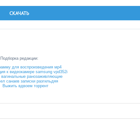
СКАЧАТЬ
Подборка редакции:
рамму для воспроизведения мр4
ция к видеокамере samsung vpd352i
 вагинальные ранозаживляющие
ел санаев записки разгильдяя
Выжить вдвоем торрент