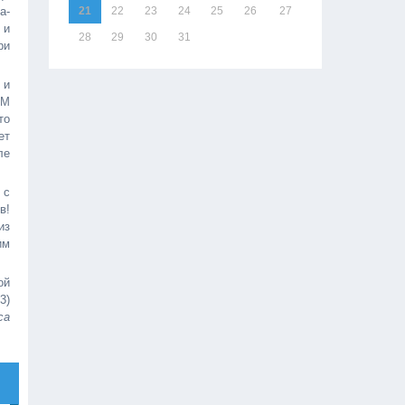
а-
21
22
23
24
25
26
27
 и
28
29
30
31
ри
 и
ЫМ
то
ет
ле
 с
в!
из
им
ой
3)
са