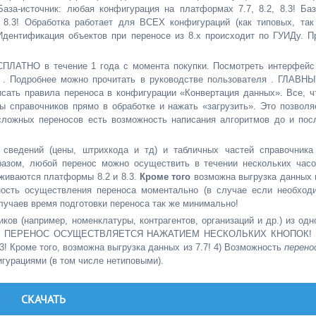
аза-источник: любая конфигурация на платформах 7.7, 8.2, 8.3! Баз
 8.3! Обработка работает для ВСЕХ конфигураций (как типовых, так
дентификация объектов при переносе из 8.x происходит по ГУИДу. П
ПЛАТНО в течение 1 года с момента покупки. Посмотреть интерфейс
х . Подробнее можно прочитать в руководстве пользователя . ГЛАВН
ать правила переноса в конфигурации «Конвертация данных». Все, ч
ты справочников прямо в обработке и нажать «загрузить». Это позволя
сложных переносов есть возможность написания алгоритмов до и пос
 сведений (цены, штрихкода и тд) и табличных частей справочника
ом, любой перенос можно осуществить в течении нескольких часо
живаются платформы 8.2 и 8.3.
Кроме того
возможна выгрузка данных 
ность осуществления переноса моментально (в случае если необход
случаев время подготовки переноса так же минимально!
в (например, номенклатуры, контрагентов, организаций и др.) из одн
носа. ПЕРЕНОС ОСУЩЕСТВЛЯЕТСЯ НАЖАТИЕМ НЕСКОЛЬКИХ КНОПОК! 
 Кроме того, возможна выгрузка данных из 7.7! 4) Возможность
перено
рациями (в том числе нетиповыми).
СКАЧАТЬ