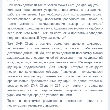
При необходимости таких блоков может быть до двенадцати. С
большим количеством устройств, программа, к сожалению,
работать не умеет. При необходимости пользователь может
переключаться между пресетами расположения блоков, а
также изменять позиционирование камер и включать/
выключать трансляцию звука. Сделать это можно из удобного
всплывающего меню. Нижняя часть окна программы отведена
под, так называемый "журнал событий".
Там DVR Client в режиме реального времени фиксирует
включение и отключение камер, а также срабатывания
детектора движений. Да, при необходимости программу
можно
настроить
на оповещении об обнаружении лишних движений
в кадре, если, конечно, подключенная к нему IP-камера такую
функцию поддерживает. Для камер, которые фиксируют
постоянно движущиеся объекты (например - колышущиеся
занавески или листву),
можно настроить
чувствительность
срабатывания. Дополнительные функции. Из дополнительных
возможностей DVR Client H 264 стоит отметить создание
визуальной карты подключенных устройств и наличие
удобного менеджера для управления ними.
Также в программе реализована возможность работы с
несколькими учетными записями.