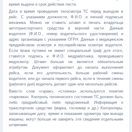
время выдачи и срок действия листа.
Дата и время проведения техосмотра ТС перед выездом в
рейс. С указанием должности, Ф.И.О. и личной подписью
механика. Можно не ставить штамп и печать владельца
автотранспортного средства в верхней части. Данные
водителя (Ф.И.О., номер водительского удостоверения) и
адрес организации с указанием ОГРН. Данные о медицинском
предрейсовом осмотре и послерейсовом осмотре водителя.
Если бланк путевки не имеет специальный граф для этого,
ставится подпись и Ф.И.О. медработника, проводившего
медосмотр. Штамп больше не является обязательным
атрибутом. Документ оформляют до начала выполнения
рейса, если его длительность больше рабочей смены
водителя, или до начала первого рейса, если в течение смены
(рабочего дня) водитель делает один или несколько рейсов.
Вместо слов «гараж», «стоянка» используется понятие
«парковка». Контроль технического состояния ТС должен быть
либо предрейсовый, либо предсменный. Информация о
транспортном средстве (марка, госномер и др.) Контролеры,
записывающие дату, время и показания одометра при выезде
машины, могут больше не заверять эти сведения отдельными
штампами.