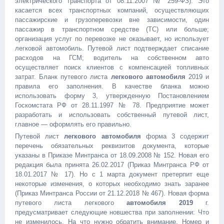
электрического транспорта от 08.11.2007 № 259-ФЗ). Это
касается всех транспортных компаний, осуществляющих
пассажирские и грузоперевозки вне зависимости, один
пассажир в транспортном средстве (ТС) или больше;
организация услуг по перевозке не оказывает, но использует
легковой автомобиль. Путевой лист подтверждает списание
расходов на ГСМ; водитель на собственном авто
осуществляет поиск клиентов с компенсацией топливных
затрат. Бланк путевого листа
легкового автомобиля
2019 и
правила его заполнения. В качестве бланка можно
использовать форму 3, утвержденную Постановлением
Госкомстата РФ от 28.11.1997 № 78. Предприятие может
разработать и использовать собственный путевой лист,
главное — оформлять его правильно.
Путевой лист
легкового автомобиля
форма 3 содержит
перечень обязательных реквизитов документа, которые
указаны в Приказе Минтранса от 18.09.2008 № 152. Новая его
редакция была принята 26.02.2017 (Приказ Минтранса РФ от
18.01.2017 № 17). Но с 1 марта документ претерпит еще
некоторые изменения, о которых необходимо знать заранее
(Приказ Минтранса России от 21.12.2018 № 467). Новая форма
путевого листа легкового
автомобиля 2019
г.
предусматривает следующие новшества при заполнении: Что
не изменилось. На что нужно обратить внимание. Номер и