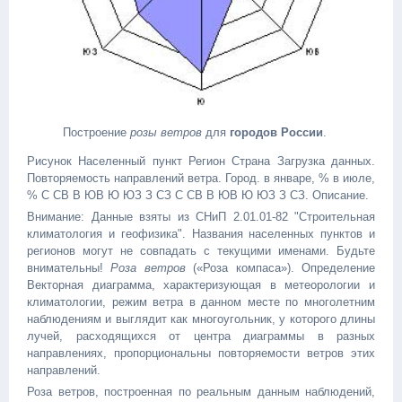
Построение
розы ветров
для
городов России
.
Рисунок Населенный пункт Регион Страна Загрузка данных.
Повторяемость направлений ветра. Город. в январе, % в июле,
% С СВ В ЮВ Ю ЮЗ З СЗ С СВ В ЮВ Ю ЮЗ З СЗ. Описание.
Внимание: Данные взяты из СНиП 2.01.01-82 "Строительная
климатология и геофизика". Названия населенных пунктов и
регионов могут не совпадать с текущими именами. Будьте
внимательны!
Роза ветров
(«Роза компаса»). Определение
Векторная диаграмма, характеризующая в метеорологии и
климатологии, режим ветра в данном месте по многолетним
наблюдениям и выглядит как многоугольник, у которого длины
лучей, расходящихся от центра диаграммы в разных
направлениях, пропорциональны повторяемости ветров этих
направлений.
Роза ветров, построенная по реальным данным наблюдений,