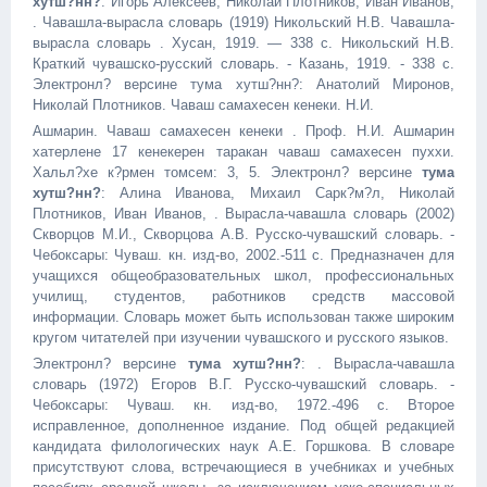
хутш?нн?
: Игорь Алексеев, Николай Плотников, Иван Иванов,
. Чaвашла-вырaсла словарь (1919) Никольский Н.В. Чaвашла-
вырaсла словарь . Хусан, 1919. — 338 с. Никольский Н.В.
Краткий чувашско-русский словарь. - Казань, 1919. - 338 c.
Электронл? версине тума хутш?нн?: Анатолий Миронов,
Николай Плотников. Чaваш сaмахeсен кeнеки. Н.И.
Ашмарин. Чaваш сaмахeсен кeнеки . Проф. Н.И. Ашмарин
хатeрленe 17 кeнекерен тaракан чaваш сaмахeсен пуххи.
Хальл?хе к?рмен томсем: 3, 5. Электронл? версине
тума
хутш?нн?
: Алина Иванова, Михаил Сарк?м?л, Николай
Плотников, Иван Иванов, . Вырaсла-чaвашла словарь (2002)
Скворцов М.И., Скворцова А.В. Русско-чувашский словарь. -
Чебоксары: Чуваш. кн. изд-во, 2002.-511 с. Предназначен для
учащихся общеобразовательных школ, профессиональных
училищ, студентов, работников средств массовой
информации. Словарь может быть использован также широким
кругом читателей при изучении чувашского и русского языков.
Электронл? версине
тума хутш?нн?
: . Вырaсла-чaвашла
словарь (1972) Егоров В.Г. Русско-чувашский словарь. -
Чебоксары: Чуваш. кн. изд-во, 1972.-496 с. Второе
исправленное, дополненное издание. Под общей редакцией
кандидата филологических наук А.Е. Горшкова. В словаре
присутствуют слова, встречающиеся в учебниках и учебных