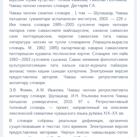
Чaваш чeлхин ceнeлeх словарe. Дегтярёв Г.А.
Чaваш чeлхин ceнeлeх словарe , 1 том. — Шупашкар, Чaваш
патшалaх гуманитари aслaлaхeсен институчe, 2003. — 228 с.
Икe томлa словаре 1985—2003 cулсенче пирeн чeлхере
палaрнa ceнe сaмахсемпе майлашусене, хaнaхнa сaмахсен
ceнe пeлтерeшeсене, чeрeлнe сaмахсене тата чaваш
литература чeлхин чи тулли словарeнче (Чaвашла-вырaсла
словарь. М., 1982; 1985) палaртмасaр хaварнa сaмахсемпе
пeлтерeшсен курaмлa тeслeхeсене кeртнe. Словарeн тeп пайe
1992—2003 cулсемпе cыхaннa. Сaмах кeнекине филологсемпе
культурологсемшeн тата хальхи хаcат-журнала лайaхрах
aнланас текен кашни cыншaн хатeрленe. Электронная версия
предоставлена автором. Чaваш чeлхин ретроспективлa
aнлантару словарe.
Э.В. Фомин, А.М. Иванова. Чaваш чeлхин ретроспективлa
aнлантару словарe. Шупашкар. И.Н. Ульянова ячeллe Чaваш
патшалaх университечe, 2010. 97 с. Ретроспективный
толковый словарь — проект, направленный на описание
лексической семантики чувашского языка рубежа XIX–XX вв.
В словаре собраны реальные дефиниции, органично
существовавшие в текстах того времени. Электронная версия
предоставлена авторами. Чeрчун ячeсен чaваш-вырaс-латин