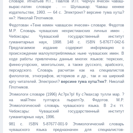
словарe. Игнатьев Н.Г., Павлов И.П. Чeрчун ячeсен чaваш-
вырaс-латин словарe . — Шупашкар: Чaваш кeнеке
издательстви, 1993. — 64 с. Электронл? версине тума хутш?
нн?: Николай Плотников.
Федотовaн «Тeне кeмен чaвашсен ячeсем» словарe. Федотов
М.Р. Словарь чувашских нехристианских личных имен .
Чебоксары: Чувашский государственный институт
гуманитарных наук, 1998. 148 с. ISBN 5-87677-042-6
Предлагаемое издание содержит информацию о
происхождении малоупотребляемых ныне чувашских имен. В
ходе работы привлечены данные многих языков: тюркских,
финно-угорских, монгольских, а также русского, арабского,
персидского. Словарь расчитан как на специалистов
филологов, этнографов, историков и др., так и на широкий
кргу читателей. Электронл?
версине тума хутш?нн?
: Николай
Плотников.
Этимологи словарe (1996) Ас?рх?р! Ку с?махсар тулли мар. ?
на май?пен тултарса пыратп?р. Федотов. М.Р.
Этимологический словарь чувашского языка. В 2-х тт.
Чебоксары: Чувашский государственный институт
гуманитарных наук, 1996.
981 с. ISBN 5-87677-001-9 Этимологический словарь
чувашского языка предназначен для специалистов-