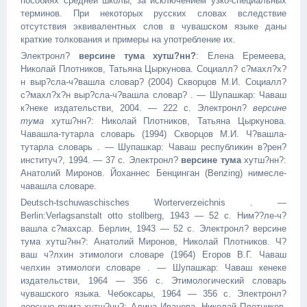
пособиях средней школы, за исключением узко-специальных
терминов. При некоторых русских словах вследствие
отсутствия эквивалентных слов в чувашском языке даны
краткие толкования и примеры на употребление их.
Электронл?
версине тума хутш?нн?
: Елена Еремеева,
Николай Плотников, Татьяна Цыркунова. Социалл? с?махл?х?
н выр?сла-ч?вашла словар? (2004) Скворцов М.И. Социалл?
с?махл?х?н выр?сла-ч?вашла словар? . — Шупашкар: Чaваш
к?неке издательстви, 2004. — 222 с. Электронл?
версине
тума
хутш?нн?: Николай Плотников, Татьяна Цыркунова.
Чaвашла-тутарла словарь (1994) Скворцов М.И. Ч?вашла-
тутарла словарь . — Шупашкар: Чaваш республикин в?рен?
институч?, 1994. — 37 с. Электронл?
версине тума
хутш?нн?:
Анатолий Миронов. Йоханнeс Бeнцингaн (Benzing) нимecле-
чaвашла словарe.
Deutsch-tschuwaschisches Worterverzeichnis . —
Berlin:Verlagsanstalt otto stollberg, 1943 — 52 c. Ним??ле-ч?
вашла с?махсар. Берлин, 1943 — 52 с. Электронл? версине
тума хутш?нн?: Анатолий Миронов, Николай Плотников. Ч?
ваш ч?лхин этимологи словарe (1964) Егоров В.Г. Чaваш
чeлхин этимологи словарe . — Шупашкар: Чaваш кeнеке
издательстви, 1964 — 356 c. Этимологический словарь
чувашского языка. Чебоксары, 1964 — 356 с. Электронл?
версине тума
хутш?нн?: Алина Иванова, Николай Плотников.