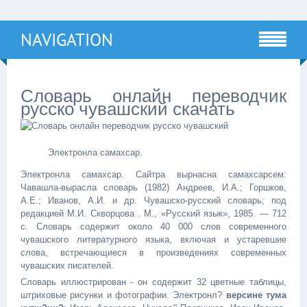
NAVIGATION
Словарь онлайн переводчик
русско чувашский скачать
Электронлa сaмахсар.
Электронлa сaмахсар. Сайтра вырнаcнa сaмахсарсем:
Чaвашла-вырaсла словарь (1982) Андреев, И.А.; Горшков,
А.Е.; Иванов, А.И. и др. Чувашско-русский словарь; под
редакцией М.И. Скворцова . М., «Русский язык», 1985. — 712
с. Словарь содержит около 40 000 слов современного
чувашского литературного языка, включая и устаревшие
слова, встречающиеся в произведениях современных
чувашских писателей.
Словарь иллюстрирован - он содержит 32 цветные таблицы,
штриховые рисунки и фотографии. Электронл?
версине тума