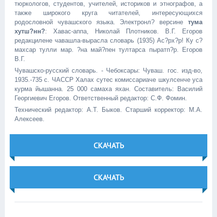
тюркологов, студентов, учителей, историков и этнографов, а
также широкого круга читателей, интересующихся
родословной чувашского языка. Электронл? версине
тума
хутш?нн?
: Хавас-аппа, Николай Плотников. В.Г. Егоров
редакциленe чaвашла-вырaсла словарь (1935) Ас?рх?р! Ку с?
махсар тулли мар. ?на май?пен тултарса пыратп?р. Егоров
В.Г.
Чувашско-русский словарь. - Чебоксары: Чуваш. гос. изд-во,
1935.-735 с. ЧАССР Халaх cутec комиссариачe шкулсенче усa
курма йышaннa. 25 000 сaмаха яхaн. Составитель: Василий
Георгиевич Егоров. Ответственный редактор: С.Ф. Фомин.
Технический редактор: А.Т. Быков. Старший корректор: М.А.
Алексеев.
СКАЧАТЬ
СКАЧАТЬ