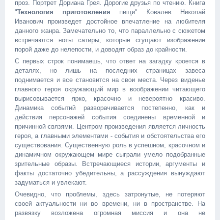
проз. Портрет Дориана Грея. Дорогие друзья по чтению. Книга
"
Технология приготовления
пищи" Ковалев Николай
Иванович произведет достойное впечатление на любителя
данного жанра. Замечательно то, что параллельно с сюжетом
встречаются ноты сатиры, которые сгущают изображение
порой даже до нелепости, и доводят образ до крайности.
С первых строк понимаешь, что ответ на загадку кроется в
деталях, но лишь на последних страницах завеса
поднимается и все становится на свои места. Через виденье
главного героя окружающий мир в воображении читающего
вырисовывается ярко, красочно и невероятно красиво.
Динамика событий разворачивается постепенно, как и
действия персонажей события соединены временной и
причинной связями. Центром произведения является личность
героя, а главными элементами - события и обстоятельства его
существования. Существенную роль в успешном, красочном и
динамичном окружающем мире сыграли умело подобранные
зрительные образы. Встречающиеся истории, аргументы и
факты достаточно убедительны, а рассуждения вынуждают
задуматься и увлекают.
Очевидно, что проблемы, здесь затронутые, не потеряют
своей актуальности ни во времени, ни в пространстве. На
развязку возложена огромная миссия и она не