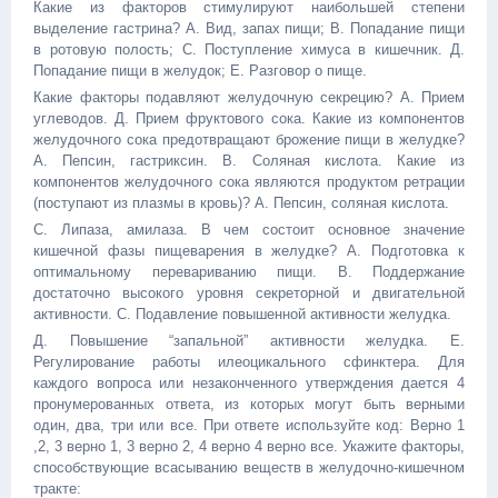
Какие из факторов стимулируют наибольшей степени
выделение гастрина? А. Вид, запах пищи; В. Попадание пищи
в ротовую полость; С. Поступление химуса в кишечник. Д.
Попадание пищи в желудок; Е. Разговор о пище.
Какие факторы подавляют желудочную секрецию? А. Прием
углеводов. Д. Прием фруктового сока. Какие из компонентов
желудочного сока предотвращают брожение пищи в желудке?
А. Пепсин, гастриксин. В. Соляная кислота. Какие из
компонентов желудочного сока являются продуктом ретрации
(поступают из плазмы в кровь)? А. Пепсин, соляная кислота.
С. Липаза, амилаза. В чем состоит основное значение
кишечной фазы пищеварения в желудке? А. Подготовка к
оптимальному перевариванию пищи. В. Поддержание
достаточно высокого уровня секреторной и двигательной
активности. С. Подавление повышенной активности желудка.
Д. Повышение “запальной” активности желудка. Е.
Регулирование работы илеоцикального сфинктера. Для
каждого вопроса или незаконченного утверждения дается 4
пронумерованных ответа, из которых могут быть верными
один, два, три или все. При ответе используйте код: Верно 1
,2, 3 верно 1, 3 верно 2, 4 верно 4 верно все. Укажите факторы,
способствующие всасыванию веществ в желудочно-кишечном
тракте: