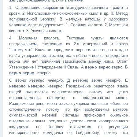
желудочно-кишечного тракта в клинике:
1. Определение ферментов желудочно-кишечного тракта в
крови. 2. Использование ионно-обменных смол и др. 3. Метод
аспирационной беопсии. В желудке натощак у здорового
человека могут содержаться: 1. Соляная кислота. 2. Масляная
кислота. 3. Уксусная кислота.
4. Молочная кислота. Тестовые пункты являются
предложением, состоящим из 2-ч утверждений и союза
”потому что”. Вначале определите верно или не верно каждое
из 2-х утверждений, а затем, если оба они верны, определите
верна или нет причинная зависимость между ними. Ответ
Утверждение I Утверждение II Связь. А
верно верно
верно. В
верно верно
неверно.
С верно
неверно неверно
. Д неверно верно неверно. Е
неверно неверно
неверно. Раздражение рецепторов языка
пищей вызывается слюноотделение, потому что центр
слюноотделения находится в продолговатом мозге.
Раздражение рецепторов языка сухарями вызывает обильное
слюноотделение, потому что при возбуждении центров
симпатической нервной системы происходит обильное
выделение слюны. регуляция деятельности изолированного
желудочка по Павлову отличается от регуляции
изолированного желудочка по Гейденгайну, потому что