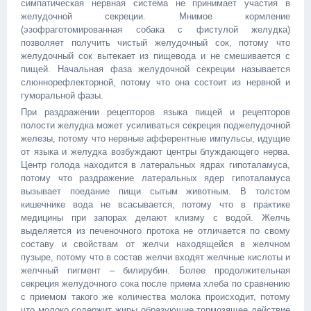
симпатическая нервная система не принимает участия в
желудочной секреции. Мнимое кормление
(эзофраготомированная собака с фистулой желудка)
позволяет получить чистый желудочный сок, потому что
желудочный сок вытекает из пищевода и не смешивается с
пищей. Начальная фаза желудочной секреции называется
слюннорефлекторной, потому что она состоит из нервной и
гуморальной фазы.
При раздражении рецепторов языка пищей и рецепторов
полости желудка может усиливаться секреция поджелудочной
железы, потому что нервные афферентные импульсы, идущие
от языка и желудка возбуждают центры блуждающего нерва.
Центр голода находится в латеральных ядрах гипоталамуса,
потому что раздражение латеральных ядер гипоталамуса
вызывает поедание пищи сытым животным. В толстом
кишечнике вода не всасывается, потому что в практике
медицины при запорах делают клизму с водой. Желчь
выделяется из печеночного протока не отличается по свому
составу и свойствам от желчи находящейся в желчном
пузыре, потому что в состав желчи входят желчные кислоты и
желчный пигмент – билирубин. Более продолжительная
секреция желудочного сока после приема хлеба по сравнению
с приемом такого же количества молока происходит, потому
что молоко содержит жиры образующие тормозящее действие