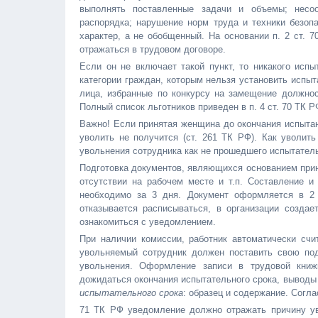
выполнять поставленные задачи и объемы; несоо
распорядка; нарушение норм труда и техники безоп
характер, а не обобщенный. На основании п. 2 ст. 
отражаться в трудовом договоре.
Если он не включает такой пункт, то никакого исп
категории граждан, которым нельзя установить испы
лица, избранные по конкурсу на замещение должнос
Полный список льготников приведен в п. 4 ст. 70 ТК Р
Важно! Если принятая женщина до окончания испытан
уволить не получится (ст. 261 ТК РФ). Как уволит
увольнения сотрудника как не прошедшего испытател
Подготовка документов, являющихся основанием приня
отсутствии на рабочем месте и т.п. Составление и
необходимо за 3 дня. Документ оформляется в 2 
отказывается расписываться, в организации создае
ознакомиться с уведомлением.
При наличии комиссии, работник автоматически сч
увольняемый сотрудник должен поставить свою по
увольнения. Оформление записи в трудовой книж
дожидаться окончания испытательного срока, выводы
испытательного срока
: образец и содержание. Соглас
71 ТК РФ уведомление должно отражать причину ув