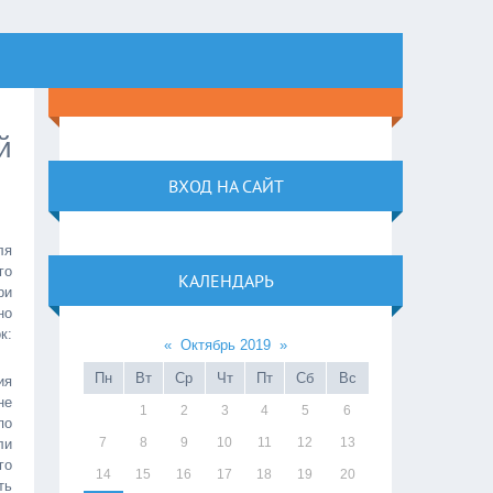
й
ВХОД НА САЙТ
ля
го
КАЛЕНДАРЬ
ри
но
к:
«
Октябрь 2019
»
Пн
Вт
Ср
Чт
Пт
Сб
Вс
ия
не
1
2
3
4
5
6
по
7
8
9
10
11
12
13
ли
го
14
15
16
17
18
19
20
ть