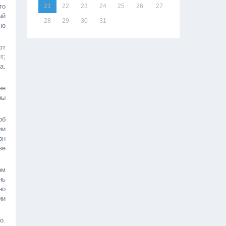
го
21
22
23
24
25
26
27
ый
28
29
30
31
но
ют
т;
а.
ее
ры
об
ии
он
зе
ом
нь
но
ии
о.