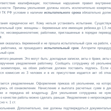
тветствие квалификации; постоянные нарушения правил внутренне
асности. Причины увольнения должны носить исключительно конкретн
70 ТК РФ условие о наличии
испытательного срока
обязательно долж
ытания юридически нет. Кому нельзя установить испытание. Существу
тательный срок: женщины – беременные или имеющие ребенка до 1,5 ле
ти; несовершеннолетние; работники, приглашенные в порядке перевод
Ф.
ия оказалась беременной и не прошла испытательный срок на работе, 
ь работника, не прошедшего
испытательный срок
. Алгоритм процеду
ьный срок:
того решения. Это могут быть: докладные записки, акты о браке, акты 
 вручение уведомления работнику. Сообщить сотруднику об увольнен
экземплярах, на обоих работник должен поставить подпись. Если 
тся комиссия из 3 человек и в их присутствии издается акт об отка
итается уведомленным. Оформление приказа об увольнении, на котор
дпись об ознакомлении. Начисление и выплата расчетных сумм в де
ке и передача её владельцу. Для увольнения сотрудника не нуж
 о качестве работы можно сделать раньше. Уведомление о непрохожден
но ч. 1 ст.
ольнения. Дополнительно, они должны подтверждаться документальн