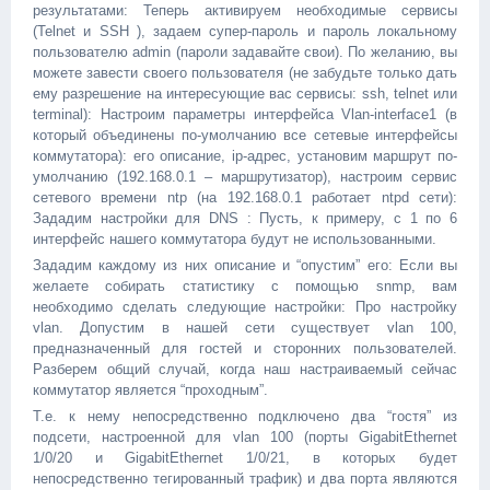
результатами: Теперь активируем необходимые сервисы
(Telnet и SSH ), задаем супер-пароль и пароль локальному
пользователю admin (пароли задавайте свои). По желанию, вы
можете завести своего пользователя (не забудьте только дать
ему разрешение на интересующие вас сервисы: ssh, telnet или
terminal): Настроим параметры интерфейса Vlan-interface1 (в
который объединены по-умолчанию все сетевые интерфейсы
коммутатора): его описание, ip-адрес, установим маршрут по-
умолчанию (192.168.0.1 – маршрутизатор), настроим сервис
сетевого времени ntp (на 192.168.0.1 работает ntpd сети):
Зададим настройки для DNS : Пусть, к примеру, с 1 по 6
интерфейс нашего коммутатора будут не использованными.
Зададим каждому из них описание и “опустим” его: Если вы
желаете собирать статистику с помощью snmp, вам
необходимо сделать следующие настройки: Про настройку
vlan. Допустим в нашей сети существует vlan 100,
предназначенный для гостей и сторонних пользователей.
Разберем общий случай, когда наш настраиваемый сейчас
коммутатор является “проходным”.
Т.е. к нему непосредственно подключено два “гостя” из
подсети, настроенной для vlan 100 (порты GigabitEthernet
1/0/20 и GigabitEthernet 1/0/21, в которых будет
непосредственно тегированный трафик) и два порта являются