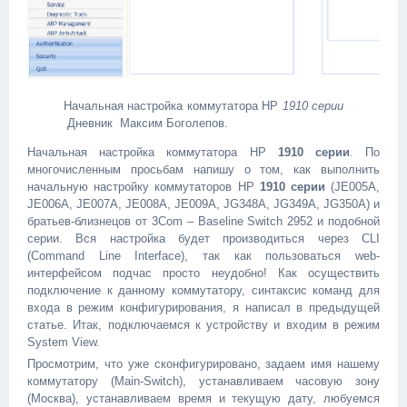
Начальная настройка коммутатора HP
1910 серии
­ Дневник ­ Максим Боголепов.
Начальная настройка коммутатора HP
1910 серии
. По
многочисленным просьбам напишу о том, как выполнить
начальную настройку коммутаторов HP
1910 серии
(JE005A,
JE006A, JE007A, JE008A, JE009A, JG348A, JG349A, JG350A) и
братьев-близнецов от 3Com – Baseline Switch 2952 и подобной
серии. Вся настройка будет производиться через CLI
(Command Line Interface), так как пользоваться web-
интерфейсом подчас просто неудобно! Как осуществить
подключение к данному коммутатору, синтаксис команд для
входа в режим конфигурирования, я написал в предыдущей
статье. Итак, подключаемся к устройству и входим в режим
System View.
Просмотрим, что уже сконфигурировано, задаем имя нашему
коммутатору (Main-Switch), устанавливаем часовую зону
(Москва), устанавливаем время и текущую дату, любуемся