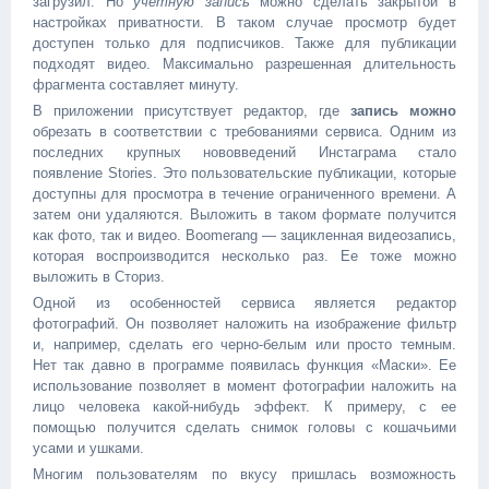
загрузил. Но
учетную запись
можно сделать закрытой в
настройках приватности. В таком случае просмотр будет
доступен только для подписчиков. Также для публикации
подходят видео. Максимально разрешенная длительность
фрагмента составляет минуту.
В приложении присутствует редактор, где
запись можно
обрезать в соответствии с требованиями сервиса. Одним из
последних крупных нововведений Инстаграма стало
появление Stories. Это пользовательские публикации, которые
доступны для просмотра в течение ограниченного времени. А
затем они удаляются. Выложить в таком формате получится
как фото, так и видео. Boomerang — зацикленная видеозапись,
которая воспроизводится несколько раз. Ее тоже можно
выложить в Сториз.
Одной из особенностей сервиса является редактор
фотографий. Он позволяет наложить на изображение фильтр
и, например, сделать его черно-белым или просто темным.
Нет так давно в программе появилась функция «Маски». Ее
использование позволяет в момент фотографии наложить на
лицо человека какой-нибудь эффект. К примеру, с ее
помощью получится сделать снимок головы с кошачьими
усами и ушками.
Многим пользователям по вкусу пришлась возможность