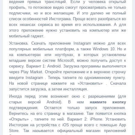
ведения прямых трансляций. Если у человека открытый
профиль, то потоковое видео смогут просматривать не только
подписчики, но и все желающие. И это далеко не полный
список особенностей Инстограма. Проще всего разобраться во
всех нюансах сервиса во время его использования. А для
этого приложение нужно установить на компьютер или же
мобильный гаджет.
Установка. Скачать приложение Instagram можно для всех
популярных мобильных платформ, а также Windows 10. Но и
на компьютерах или ноутбуках, в которых установлены
младшие версии систем Microsoft, можно получить доступ к
сервису. Вариант 1: Android. Загрузка программы выполняется
через Play Market. Откройте приложение и в верхнюю строчку
введите Instagram . Теперь тапните по одноименному пункту.
На новой странице нажмите на «Установить» . Сначала
запустится загрузка, а затем инсталляция.
Иногда перед этим возникнет окно с разрешениями (для
старых версий Android). В нем
нажмите кнопку
подтверждения. Остается только запуск приложения.
Вернитесь на его страницу в магазине. Там появится кнопка
«Открыть» , тапните по ней. Вариант 2: iPhone. Установить
Инстограм на устройства с iOS проще всего с помощью App
Store. Так называется официальный магазин приложений