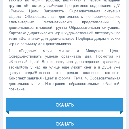
занятия по ФЭМП (форма, величина) в первой
младшей
группе
. «В гостях у зайчика» Программное содержание: Д/И
«Рыбки». Цель: Закреплять. Образовательная ситуация
«Цвет» Образовательная деятельность по формированию
элементарных математических представлений у
дошкольников младшей группы Образовательная ситуация:.
Картотека дидактических игр и художественной литературы по
теме «Величина» для дошкольников Подборка дидактических
игр на величину для дошкольников.
1. «Подарим мячи Мишке и Мишутке» Цель:
Совершенствовать умение сравнивать два. Посмотри на
яблоневый Цвет! Вот и наступила долгожданная красавица
весна!Хоть у нас на улице еще лежит снег а в душе уже
цветут сады!Вызвано это трелью соловьев, которые.
Конспект занятия
«Цвет и форма» Тема: >. Образовательная
деятельность: >. Интеграция образовательных областей:
познание,.
СКАЧАТЬ
СКАЧАТЬ