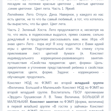
посадим на полянке красные цветочки , жёлтые цветочки
,синие цветочки . Цвет лета. Часть 1. Яркий.
Лилейники. Лето. Отпуск. Дача. Наверное, у каждого из нас
есть цветок, не то что бы самый любимый, а тот, что хотелось
бы вырастить; что бы цвел. Цвет лета.
Часть 2. Зеленый. Хоста. Лето продолжается и, несмотря на
то, что июль в подмосковье выдался, прямо скажем, сильно
дождливый я продолжаю рассказывать вам, мои. Игра «Я
знаю цвет» Лето - пора игр! Я хочу поделится с Вами идеей
игры с цветом. Подготовительный этап: На спинку стула
приклеиваем лист цветной бумаги (я. Конспект
индивидуального коррекционно-развивающего занятия-
путешествия «Свойства предметов: цвет, форма» Цель:
закрепление и уточнение представлений ребенка о свойствах
предметов: цвете, форме. Задачи: - коррекционно -
обучающие: продолжать.
Конспект НОД по ФЭМП во второй
младшей группе
«Величина. Большой и Маленький» Конспект НОД по ФЭМП во
второй младшей группе. Воспитатель ГБОУ прогимназии
«Эрудит» Грушевская Л. В. Тема: Величина. БОЛЬШОЙ И
МАЛЕНЬКИЙ.
Конспект занятия
по ФЭМП (форма, величина)
в первой
младшей группе
«В гостях у зайчика» Конспект