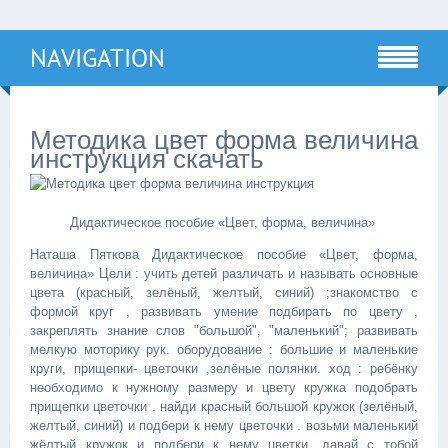
NAVIGATION
Методика цвет форма величина
инструкция скачать
Дидактическое пособие «Цвет, форма, величина»
Наташа Пяткова Дидактическое пособие «Цвет, форма,
величина» Цели : учить детей различать и называть основные
цвета (красный, зелёный, желтый, синий) ;знакомство с
формой круг , развивать умение подбирать по цвету ,
закреплять знание слов "большой", "маленький"; развивать
мелкую моторику рук. оборудование : большие и маленькие
круги, прищепки- цветочки ,зелёные полянки. ход : ребёнку
необходимо к нужному размеру и цвету кружка подобрать
прищепки цветочки . найди красный большой кружок (зелёный,
желтый, синий) и подбери к нему цветочки . возьми маленький
жёлтый кружок и подбери к нему цветки. давай с тобой