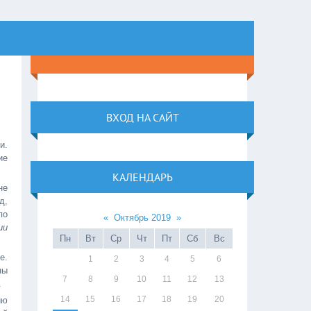
ВХОД НА САЙТ
и.
ие
КАЛЕНДАРЬ
не
д,
по
«
Октябрь 2019
»
ии
Пн
Вт
Ср
Чт
Пт
Сб
Вс
е.
1
2
3
4
5
6
ны
7
8
9
10
11
12
13
.
14
15
16
17
18
19
20
ию