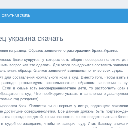
ОБРАТНАЯ СВЯЗЬ
ец украина скачать
ения на развод. Образец заявления о
расторжении брака
Украина.
жении брака
супругов, у которых есть общие несовершеннолетние дет
шить вопрос как это сделать. Для этого понадобится составить заявлен
Заявления, образцы бланков заявлений вывешены почти во всех судах.
т для составления нормального иска в суд. Вместо того, чтобы взять 
разводе, рекомендуем воспользоваться образцом заявления в су
 Если в семье есть несовершеннолетние дети, то расторгнуть брак 
обращаться в суд. Что необходимо указать в заявлении о
расторжен
ательно год рождения).
рировался брак. Является ли он первым у истца, подающего заявлени
 не достигшие совершеннолетия. Все данные должны быть подтвержде
ства о рождении детей, копии паспортов, копию свидетельства о браке
 в судебное заседание, чтобы их заверил суд. Итак Вашему вниман