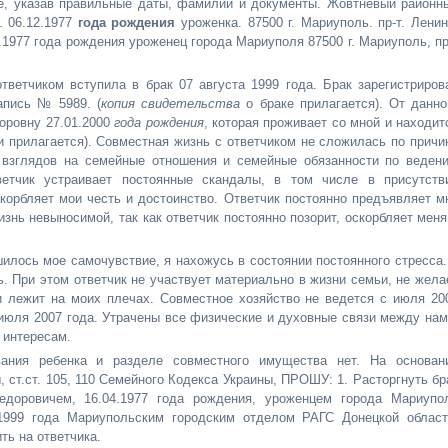
ые, указав правильные даты, фамилии и документы. Жовтневый районн
. 06.12.1977
года рождения
уроженка. 87500 г. Мариуполь. пр-т. Ленин
.1977 года рождения уроженец города Мариуполя 87500 г. Мариуполь, пр
етчиком вступила в брак 07 августа 1999 года. Брак зарегистриров
апись № 5989. (
копия свидетельства
о браке прилагается). От данно
ровну 27.01.2000
года рождения
, которая проживает со мной и находит
и прилагается). Совместная жизнь с ответчиком не сложилась по причи
 взглядов на семейные отношения и семейные обязанности по веден
ветчик устраивает постоянные скандалы, в том числе в присутств
корбляет мои честь и достоинство. Ответчик постоянно предъявляет м
знь невыносимой, так как ответчик постоянно позорит, оскорбляет меня
илось мое самочувствие, я нахожусь в состоянии постоянного стресса.
. При этом ответчик не участвует материально в жизни семьи, не жела
и лежит на моих плечах. Совместное хозяйство не ведется с июля 20
июля 2007 года. Утрачены все физические и духовные связи между нам
 интересам.
ания ребенка и разделе совместного имущества нет. На основан
 ст.ст. 105, 110 Семейного Кодекса Украины, ПРОШУ: 1. Расторгнуть бр
оровичем, 16.04.1977 года рождения, уроженцем города Мариупо
 1999 года Мариупольским городским отделом РАГС Донецкой област
ть на ответчика.