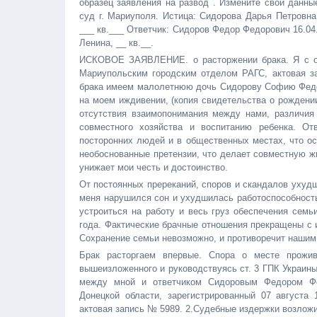
образец заявления на развод . Измените свои данн
суд г. Мариуполя. Истица: Сидорова Дарья Петровна
___ кв.___ Ответчик: Сидоров Федор Федорович 16.04
Ленина, __ кв.__.
ИСКОВОЕ ЗАЯВЛЕНИЕ. о расторжении брака. Я с отв
Мариупольским городским отделом РАГС, актовая з
брака имеем малолетнюю дочь Сидорову Софию Федо
на моем иждивении, (копия свидетельства о рождени
отсутствия взаимопонимания между нами, различия
совместного хозяйства и воспитанию ребенка. От
посторонних людей и в общественных местах, что ос
необоснованные претензии, что делает совместную жи
унижает мои честь и достоинство.
От постоянных пререканий, споров и скандалов ухудш
меня нарушился сон и ухудшилась работоспособность
устроиться на работу и весь груз обеспечения семь
года. Фактические брачные отношения прекращены с 
Сохранение семьи невозможно, и противоречит нашим
Брак расторгаем впервые. Спора о месте прожив
вышеизложенного и руководствуясь ст. 3 ГПК Украины,
между мной и ответчиком Сидоровым Федором Фед
Донецкой области, зарегистрированный 07 августа
актовая запись № 5989. 2.Судебные издержки возложи