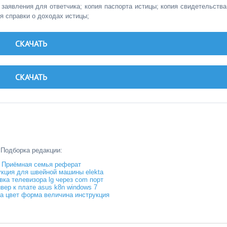
 заявления для ответчика; копия паспорта истицы; копия свидетельства
я справки о доходах истицы;
СКАЧАТЬ
СКАЧАТЬ
Подборка редакции:
Приёмная семья реферат
кция для швейной машины elekta
ка телевизора lg через com порт
вер к плате asus k8n windows 7
а цвет форма величина инструкция