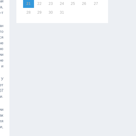
ый
21
22
23
24
25
26
27
а,
-т
28
29
30
31
ан
го
ся
не
ию
ии
не
 и
 У
ет
07
и.
ии
ак
ля
и,