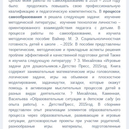
Целью моей работы по самообразованию в 2018 – 2019 году
было: ­ продолжать повышать свою профессиональную
квалификацию и педагогическую компетентность. В
процессе
самообразования
я решала следующие задачи: ­ изучение
методической литературы; ­ изучение технологии личностно –
ориентированного взаимодействия педагога с детьми. В
процессе работы по самообразованию, я изучила
методическое пособие Вайнер. М. Э. Социально­личностная
готовность детей к школе . –.2015г. В пособии представлены
теоретические, методические и прикладные аспекты решения
проблем эффективной и качественной подготовки детей Также
я изучила следующую литературу: ? З. Михайлова «Игровые
задачи для дошкольников.».Детство­ Пресс, 2015год. Книга
содержит занимательные математические игры­ головоломки,
логические задачи, игры на объемное и плоскостное
моделирование, задачи­шутки, загадки, которые окажут
помощь в активизации мыслительных процессов детей в
разных видах деятельности. ? Михайлова, Каменная,
Васильева «Образовательные ситуации в
детском саду
(из
опыта работы). ». Детство­Пресс, 2015год. В сборнике
представлен опыт реализации элементов образовательного
процесса через образовательные, развивающие и игровые
ситуации, детско­взрослые проекты при участии родителей,
разнообразные игры. материалы, подготовленные