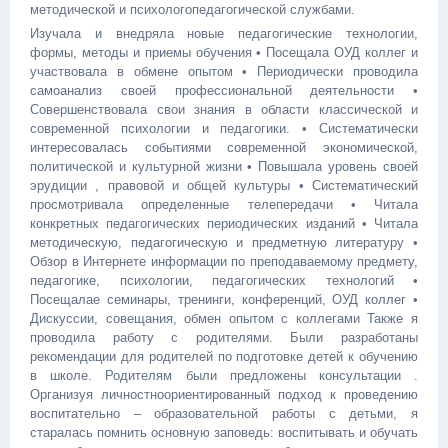
методической и психолого­педагогической службами.
Изучала и внедряла новые педагогические технологии,
формы, методы и приемы обучения • Посещала ОУД коллег и
участвовала в обмене опытом • Периодически проводила
самоанализ своей профессиональной деятельности •
Совершенствовала свои знания в области классической и
современной психологии и педагогики. • Систематически
интересовалась событиями современной экономической,
политической и культурной жизни • Повышала уровень своей
эрудиции , правовой и общей культуры • Систематический
просмотривала определенные телепередачи • Читала
конкретных педагогических периодических изданий • Читала
методическую, педагогическую и предметную литературу •
Обзор в Интернете информации по преподаваемому предмету,
педагогике, психологии, педагогических технологий •
Посещалае семинары, тренинги, конференций, ОУД коллег •
Дискуссии, совещания, обмен опытом с коллегами Также я
проводила работу с родителями. Были разработаны
рекомендации для родителей по подготовке детей к обучению
в школе. Родителям были предложены консультации .
Организуя личностно­ориентированный подход к проведению
воспитательно – образовательной работы с детьми, я
старалась помнить основную заповедь: воспитывать и обучать