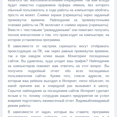
казалось бы, малозначительными операциями. Так вам всегда
будет известно содержимое буфера обмена, без которого
обычный пользователь в ходе работы на компьютере обойтись
просто не может. Снимки экрана (скриншоты) через заданный
промежуток времени. Наблюдение за промежуточными
этапами работы на ПК включает и снимки экрана (скриншоты).
Вместе с текстовыми "разведданными" они помогают получить
полное впечатление о том, что происходит на компьютере, на
котором установлена программа.
В зависимости от настроек скриншоты могут отображать
происходящее на ПК, как через равные промежутки времени,
так и при каждом клике мыши. Мониторинг посещенных
сайтов. Вы удивлены, куда уходит ваш трафик? Наблюдение
за компьютером поможет вам ответить на этот вопрос. Вы
получите подробный отчет обо всех посещаемых
пользователем сайтах. Кроме того, список адресов, по
которым ваш ребенок выходил в Интернет, легко объяснит, по
какой причине вас в очередной раз вызывают в школу.
Скрытое наблюдение за посещением сайтов Интернет сделает
ясным и то, почему сотрудник вашего предприятия не успел
вовремя подготовить ежемесячный отчет. Видимый/невидимый
режим работы.
В зависимости от задач, которые вы ставите, программа
мониторинга может работать как в видимом, так и в