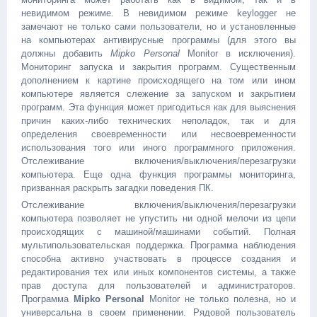
невидимом режиме. В невидимом режиме keylogger не
замечают не только сами пользователи, но и установленные
на компьютерах антивирусные программы (для этого вы
должны добавить
Mipko Personal
Monitor в исключения).
Мониторинг запуска и закрытия программ. Существенным
дополнением к картине происходящего на том или ином
компьютере является слежение за запуском и закрытием
программ. Эта функция может пригодиться как для выяснения
причин каких-либо технических неполадок, так и для
определения своевременности или несвоевременности
использования того или иного программного приложения.
Отслеживание включения/выключения/перезагрузки
компьютера. Еще одна функция программы мониторинга,
призванная раскрыть загадки поведения ПК.
Отслеживание включения/выключения/перезагрузки
компьютера позволяет не упустить ни одной мелочи из цепи
происходящих с машиной/машинами событий. Полная
мультипользовательская поддержка. Программа наблюдения
способна активно участвовать в процессе создания и
редактирования тех или иных компонентов системы, а также
прав доступа для пользователей и администраторов.
Программа
Mipko Personal
Monitor не только полезна, но и
универсальна в своем применении. Рядовой пользователь