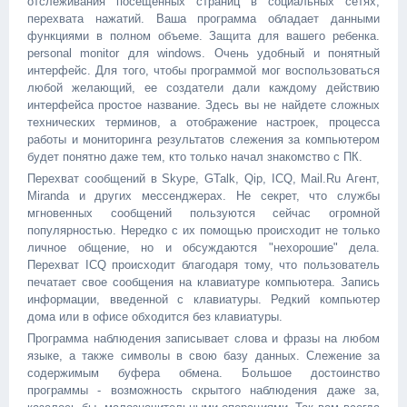
отслеживания посещенных страниц в социальных сетях,
перехвата нажатий. Ваша программа обладает данными
функциями в полном объеме. Защита для вашего ребенка.
personal monitor для windows. Очень удобный и понятный
интерфейс. Для того, чтобы программой мог воспользоваться
любой желающий, ее создатели дали каждому действию
интерфейса простое название. Здесь вы не найдете сложных
технических терминов, а отображение настроек, процесса
работы и мониторинга результатов слежения за компьютером
будет понятно даже тем, кто только начал знакомство с ПК.
Перехват сообщений в Skype, GTalk, Qip, ICQ, Mail.Ru Агент,
Miranda и других мессенджерах. Не секрет, что службы
мгновенных сообщений пользуются сейчас огромной
популярностью. Нередко с их помощью происходит не только
личное общение, но и обсуждаются "нехорошие" дела.
Перехват ICQ происходит благодаря тому, что пользователь
печатает свое сообщения на клавиатуре компьютера. Запись
информации, введенной с клавиатуры. Редкий компьютер
дома или в офисе обходится без клавиатуры.
Программа наблюдения записывает слова и фразы на любом
языке, а также символы в свою базу данных. Слежение за
содержимым буфера обмена. Большое достоинство
программы - возможность скрытого наблюдения даже за,