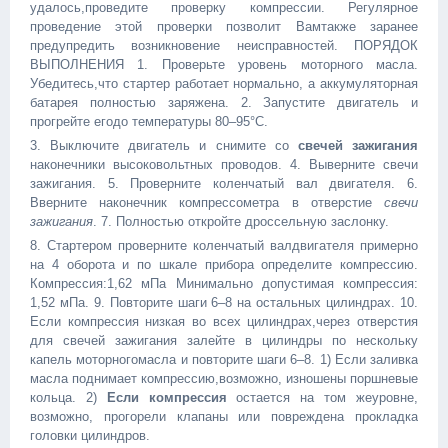
удалось,проведите проверку компрессии. Регулярное
проведение этой проверки позволит Вамтакже заранее
предупредить возникновение неисправностей. ПОРЯДОК
ВЫПОЛНЕНИЯ 1. Проверьте уровень моторного масла.
Убедитесь,что стартер работает нормально, а аккумуляторная
батарея полностью заряжена. 2. Запустите двигатель и
прогрейте егодо температуры 80–95°C.
3. Выключите двигатель и снимите со
свечей зажигания
наконечники высоковольтных проводов. 4. Выверните свечи
зажигания. 5. Проверните коленчатый вал двигателя. 6.
Вверните наконечник компрессометра в отверстие
свечи
зажигания
. 7. Полностью откройте дроссельную заслонку.
8. Стартером проверните коленчатый валдвигателя примерно
на 4 оборота и по шкале прибора определите компрессию.
Компрессия:1,62 мПа Минимально допустимая компрессия:
1,52 мПа. 9. Повторите шаги 6–8 на остальных цилиндрах. 10.
Если компрессия низкая во всех цилиндрах,через отверстия
для свечей зажигания залейте в цилиндры по нескольку
капель моторногомасла и повторите шаги 6–8. 1) Если заливка
масла поднимает компрессию,возможно, изношены поршневые
кольца. 2)
Если компрессия
остается на том жеуровне,
возможно, прогорели клапаны или повреждена прокладка
головки цилиндров.