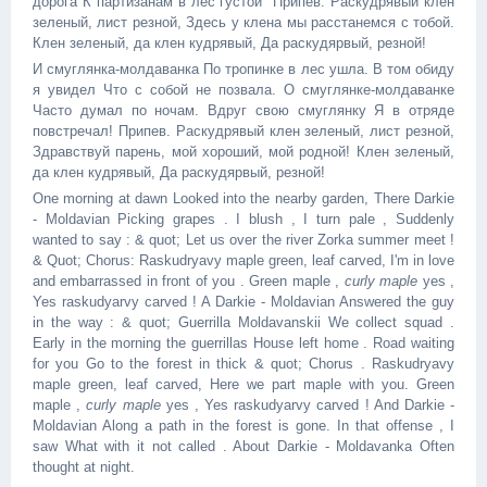
дорога К партизанам в лес густой" Припев. Раскудрявый клен
зеленый, лист резной, Здесь у клена мы расстанемся с тобой.
Клен зеленый, да клен кудрявый, Да раскудярвый, резной!
И смуглянка-молдаванка По тропинке в лес ушла. В том обиду
я увидел Что с собой не позвала. О смуглянке-молдаванке
Часто думал по ночам. Вдруг свою смуглянку Я в отряде
повстречал! Припев. Раскудрявый клен зеленый, лист резной,
Здравствуй парень, мой хороший, мой родной! Клен зеленый,
да клен кудрявый, Да раскудярвый, резной!
One morning at dawn Looked into the nearby garden, There Darkie
- Moldavian Picking grapes . I blush , I turn pale , Suddenly
wanted to say : & quot; Let us over the river Zorka summer meet !
& Quot; Chorus: Raskudryavy maple green, leaf carved, I'm in love
and embarrassed in front of you . Green maple ,
curly maple
yes ,
Yes raskudyarvy carved ! A Darkie - Moldavian Answered the guy
in the way : & quot; Guerrilla Moldavanskii We collect squad .
Early in the morning the guerrillas House left home . Road waiting
for you Go to the forest in thick & quot; Chorus . Raskudryavy
maple green, leaf carved, Here we part maple with you. Green
maple ,
curly maple
yes , Yes raskudyarvy carved ! And Darkie -
Moldavian Along a path in the forest is gone. In that offense , I
saw What with it not called . About Darkie - Moldavanka Often
thought at night.