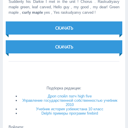
Suddenly his Darkie I met in the unit ! Chorus . Raskudryavy
maple green, leaf carved, Hello guy , my good , my dear! Green
maple ,
curly maple
yes , Yes raskudyarvy carved !
СКАЧАТЬ
СКАЧАТЬ
Подборка редакции:
Дроп спойл патч high five
Управление государственной собственностью учебник
2010
Учебник история узбекистана 10 класс
Delphi примеры программ firebird
Войдите: