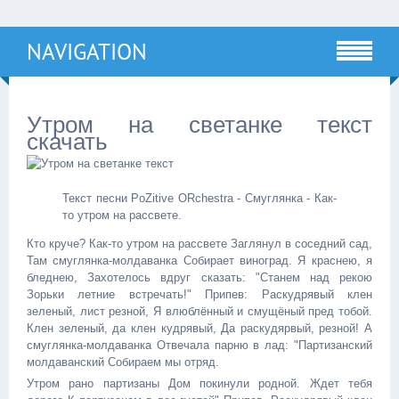
NAVIGATION
Утром на светанке текст
скачать
Текст песни PoZitive ORchestra - Смуглянка - Как-
то утром на рассвете.
Кто круче? Как-то утром на рассвете Заглянул в соседний сад,
Там смуглянка-молдаванка Собирает виноград. Я краснею, я
бледнею, Захотелось вдруг сказать: "Станем над рекою
Зорьки летние встречать!" Припев: Раскудрявый клен
зеленый, лист резной, Я влюблённый и смущёный пред тобой.
Клен зеленый, да клен кудрявый, Да раскудярвый, резной! А
смуглянка-молдаванка Отвечала парню в лад: "Партизанский
молдаванский Собираем мы отряд.
Утром рано партизаны Дом покинули родной. Ждет тебя